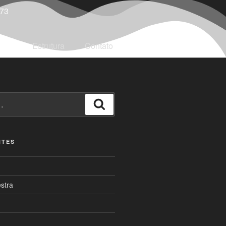
573
Estrutura
Contato
NTES
stra