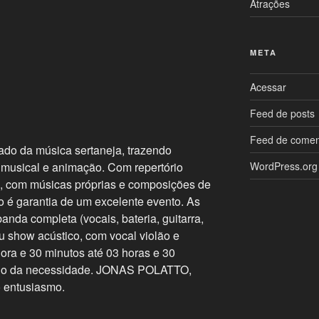
Atrações
META
Acessar
Feed de posts
Feed de comen
o da música sertaneja, trazendo
WordPress.org
e musical e animação. Com repertório
is, com músicas próprias e composições de
o é garantia de um excelente evento. As
da completa (vocais, bateria, guitarra,
ou show acústico, com vocal violão e
ora e 30 minutos até 03 horas e 30
ndo da necessidade. JONAS POLATTO,
o entusiasmo.