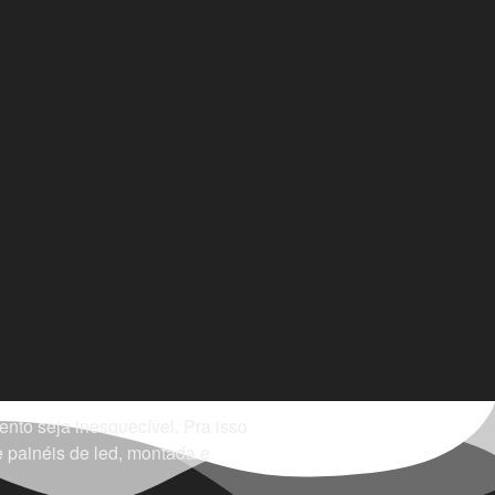
to seja inesquecível. Pra isso
 painéis de led, montada e