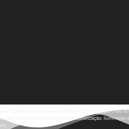
em transformar sonhos em realidade, fazer com que o seu even
colha, e uma excelente estrutura de sonorização, iluminação e
dos.