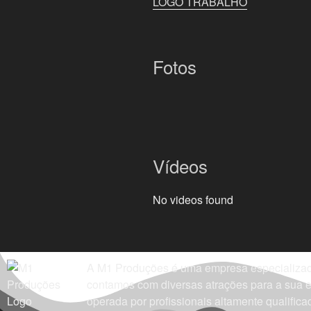
LOGO TRABALHO
Fotos
Vídeos
No videos found
A M1 Produções é uma empresa especializada 
contamos com diversas atrações para a sua es
operada por profissionais altamente qualifica