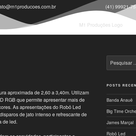
tato@m1producoes.com.br
(41) 99921-7
POSTS RECE
ra aproximada de 2,60 a 3,40m. Utilizam
 LED RGB que permite apresentar mais de
Banda Anauê
 cores. As apresentações do Robô Led
Big Time Orche
isparos de jato intenso e refrescante de
 de led.
James Marçal
Robô Led